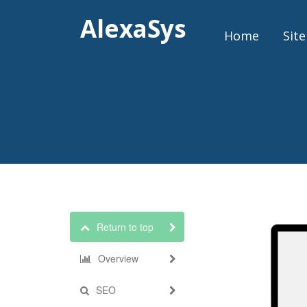
AlexaSys
Home
Site
Return to top
Overview
SEO