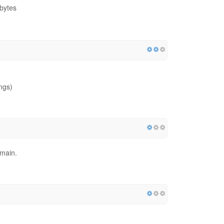
bytes
ngs)
omain.