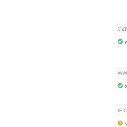
GZI
W
WWW
G
IP C
N