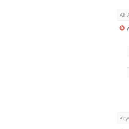
Alt 
W
Key