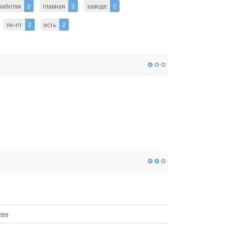
работки
2
главная
2
заводе
2
пн-пт
2
есть
2
tes