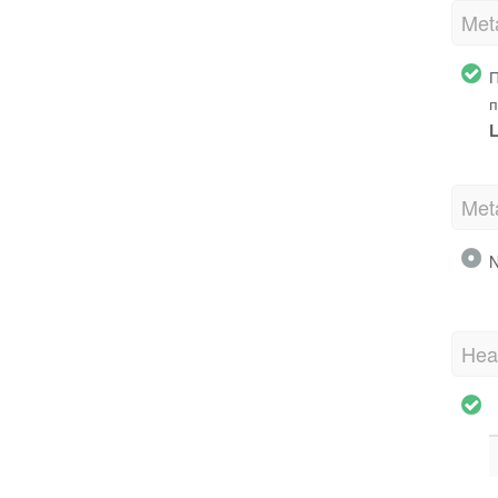
Met
П
п
L
Met
N
Hea