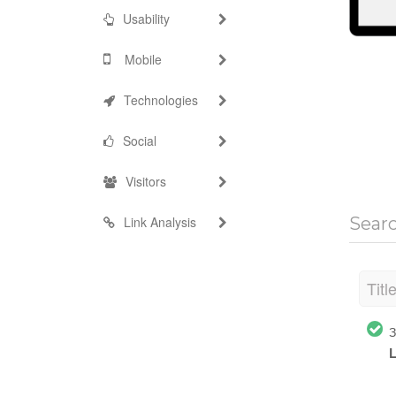
Usability
Mobile
Technologies
Social
Visitors
Link Analysis
Sear
Titl
З
L