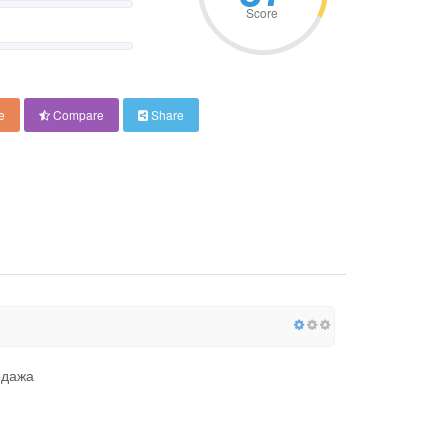
Score
e
Compare
Share
одажа