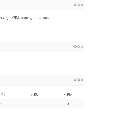
авода. КДМ, автогудронаторы,
H4>
<H5>
<H6>
0
0
0