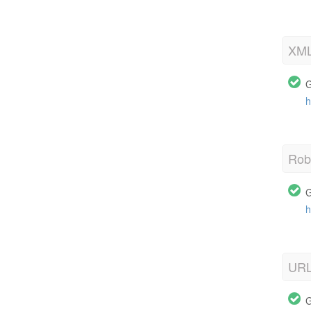
XML
G
h
Robo
G
h
URL
G