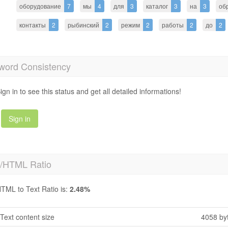
оборудование
7
мы
4
для
3
каталог
3
на
3
об
контакты
2
рыбинский
2
режим
2
работы
2
до
2
word Consistency
ign in to see this status and get all detailed informations!
Sign in
t/HTML Ratio
TML to Text Ratio is:
2.48%
Text content size
4058 by