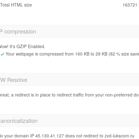
Total HTML size
163721 
P compression
ow! It's GZIP Enabled.
Your webpage is compressed from 160 KB to 29 KB (82 % size savi
 Resolve
reat, a redirect is in place to redirect traffic from your non-preferred d
anonicalization
o your domain IP 45.130.41.127 does not redirect to zvd-lukscom.ru