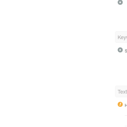
Key
S
Tex
H