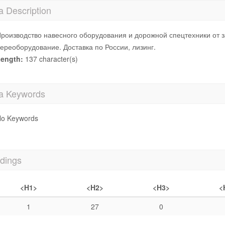
a Description
роизводство навесного оборудования и дорожной спецтехники от з
ереоборудование. Доставка по России, лизинг.
ength:
137 character(s)
a Keywords
o Keywords
dings
<H1>
<H2>
<H3>
<
1
27
0