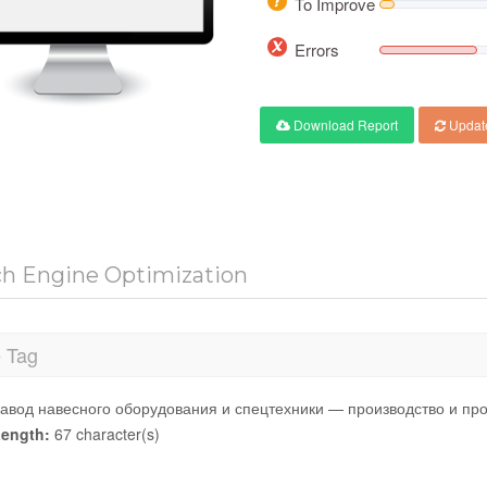
To Improve
Errors
Download Report
Updat
ch Engine Optimization
e Tag
авод навесного оборудования и спецтехники — производство и пр
ength:
67 character(s)